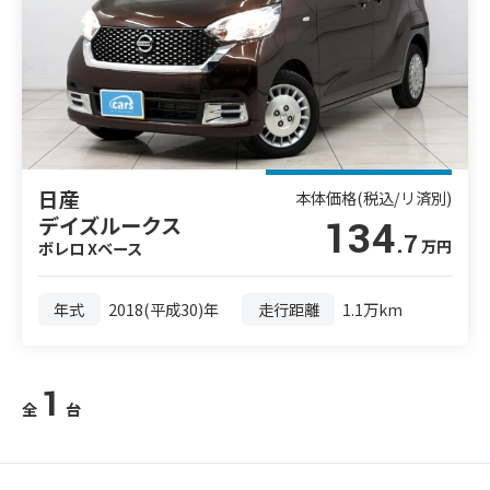
日産
本体価格
(税込/リ済別)
デイズルークス
134
.7
万円
ボレロ Xベース
年式
2018(平成30)年
走行距離
1.1万km
1
全
台