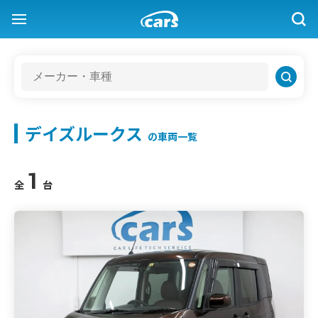
デイズルークス
の車両一覧
1
全
台